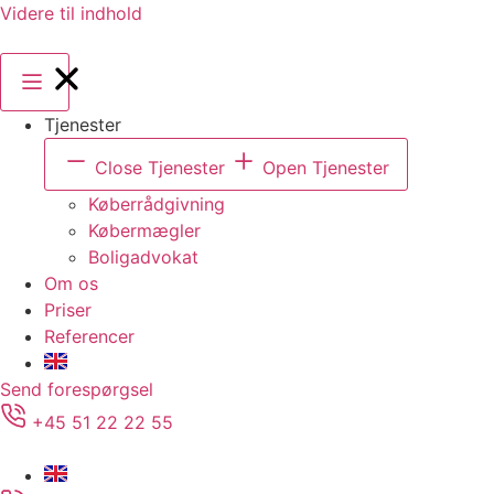
Videre til indhold
Tjenester
Close Tjenester
Open Tjenester
Køberrådgivning
Købermægler
Boligadvokat
Om os
Priser
Referencer
Send forespørgsel
+45 51 22 22 55