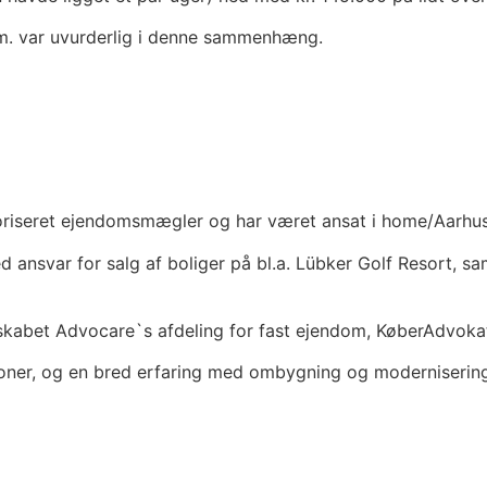
m. var uvurderlig i denne sammenhæng.
oriseret ejendomsmægler og har været ansat i home/Aarhus 
 ansvar for salg af boliger på bl.a. Lübker Golf Resort, sa
skabet Advocare`s afdeling for fast ejendom, KøberAdvokat 
ioner, og en bred erfaring med ombygning og modernisering 