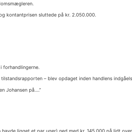
endomsmægleren.
og kontantprisen sluttede på kr. 2.050.000.
i forhandlingerne.
tilstandsrapporten – blev opdaget inden handlens indgåels
ten Johansen på….”
havde ligget et par uger) ned med kr. 145.000 på lidt over